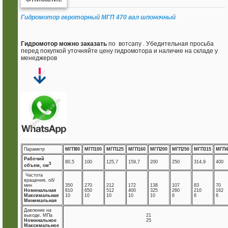
Гидромотор героторный МГП 470 вал шпоночный
Гидромотор можно заказать
по вотсапу . Убедительная просьба
перед покупкой уточняйте цену гидромотора и наличие на складе у
менеджеров
Параметр
МГП80
МГП100
МГП125
МГП160
МГП200
МГП250
МГП315
МГП4
Рабочий
80,5
100
125,7
159,7
200
250
314,9
400
3
объем, см
Частота
вращения, об/
мин
350
270
212
172
138
107
83
70
Номинальная
810
650
512
400
325
260
210
162
Максимальная
10
10
10
10
10
6
6
6
Минимальная
Давление на
выходе, МПа
21
Номинальное
25
Максимальное