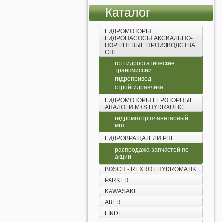
Каталог
ГИДРОМОТОРЫ
ГИДРОНАСОСЫ АКСИАЛЬНО-
ПОРШНЕВЫЕ ПРОИЗВОДСТВА
СНГ
гст гидростатические
трансмиссии
гидропривод
стройгидравлика
ГИДРОМОТОРЫ ГЕРОТОРНЫЕ
АНАЛОГИ М+S HYDRAULIC
гидромотор планетарный
мгп
ГИДРОВРАЩАТЕЛИ РПГ
распродажа запчастей по
акции
BOSCH - REXROT HYDROMATIK
PARKER
KAWASAKI
ABER
LINDE